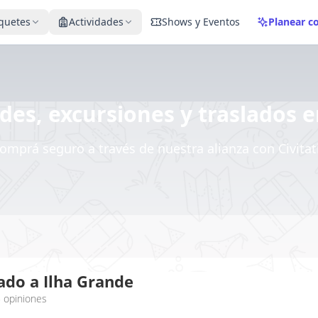
quetes
Actividades
Shows y Eventos
Planear c
des, excursiones y traslados 
omprá seguro a través de nuestra alianza con Civitat