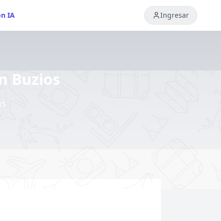
on IA
Ingresar
en Buzios
is