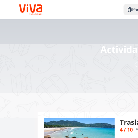
Pa
Activida
C