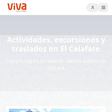
Actividades, excursiones y
traslados en El Calafate
Comprá seguro a través de nuestra alianza con
Civitatis