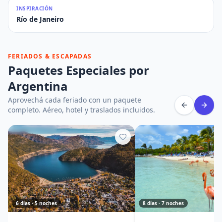
INSPIRACIÓN
Río de Janeiro
FERIADOS & ESCAPADAS
Paquetes Especiales por
Argentina
Aprovechá cada feriado con un paquete
completo. Aéreo, hotel y traslados incluidos.
6 días · 5 noches
8 días · 7 noches