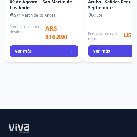
09 de Agosto | San Martin de
Aruba - Salidas Regula
Los Andes
Septiembre
San Martin de los Andes
Aruba
ARS
Precio por persona
desde
USD 
Precio por persona
816.890
desde
Ver más
Ver más