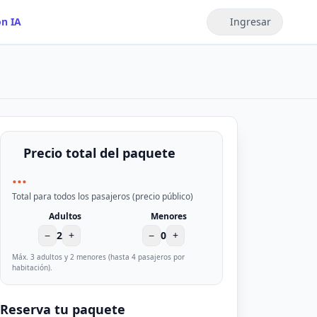
on IA
Ingresar
Precio total del paquete
...
Total para todos los pasajeros (precio público)
Adultos
Menores
−
2
+
−
0
+
Máx. 3 adultos y 2 menores (hasta 4 pasajeros por
habitación).
Reserva tu paquete